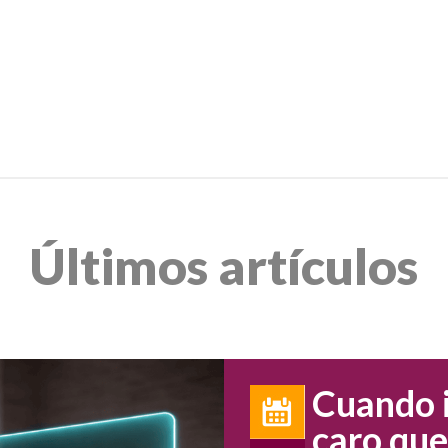
Últimos artículos
La reput
una clav