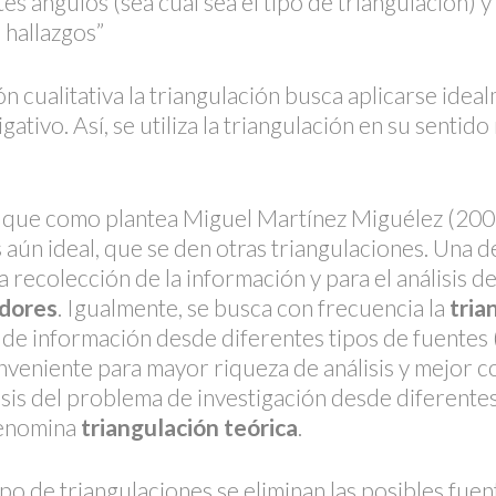
s ángulos (sea cual sea el tipo de triangulación) 
s hallazgos”
n cualitativa la triangulación busca aplicarse idea
gativo. Así, se utiliza la triangulación en su sentid
 que como plantea Miguel Martínez Miguélez (2006
s aún ideal, que se den otras triangulaciones. Una de
a recolección de la información y para el análisis de
adores
. Igualmente, se busca con frecuencia la
tria
 de información desde diferentes tipos de fuentes 
nveniente para mayor riqueza de análisis y mejor 
sis del problema de investigación desde diferentes
denomina
triangulación teórica
.
tipo de triangulaciones se eliminan las posibles fuen