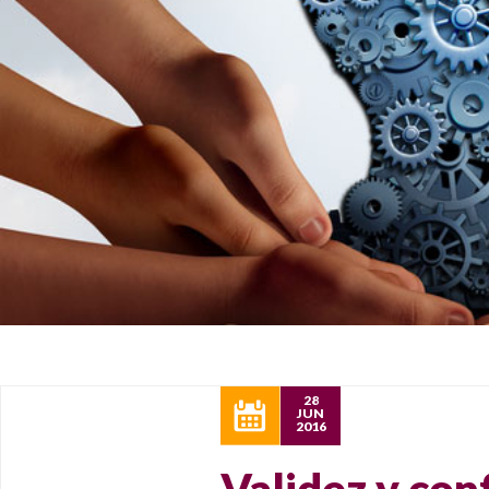
28
JUN
2016