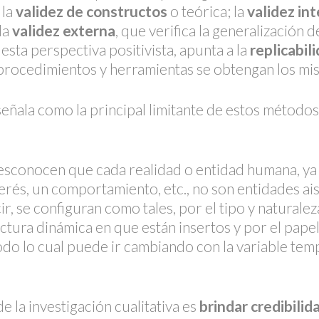
 la
validez de constructos
o teórica; la
validez in
la
validez externa
, que verifica la generalización 
 esta perspectiva positivista, apunta a la
replicabil
 procedimientos y herramientas se obtengan los mi
ñala como la principal limitante de estos métodos 
esconocen que cada realidad o entidad humana, ya
terés, un comportamiento, etc., no son entidades ai
cir, se configuran como tales, por el tipo y naturale
ctura dinámica en que están insertos y por el papel
do lo cual puede ir cambiando con la variable tem
de la investigación cualitativa es
brindar credibilid