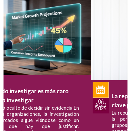
La reputación corporativa, una
06
clave para el éxito empresarial
AGO
n
2025
La reputación de marca hace referencia a
n
la percepción que tienen diferentes
n
grupos con los que interactúan las
.