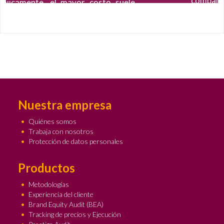
compañías en la sociedad, como clientes,
e
empleados, inversionistas, entre otros,
o
respecto a una empresa
o
o
o
Ampliar
+
Nuestra empresa
Quiénes somos
Trabaja con nosotros
Protección de datos personales
Productos
Metodologías
Experiencia del cliente
Brand Equity Audit (BEA)
Tracking de precios y Ejecución