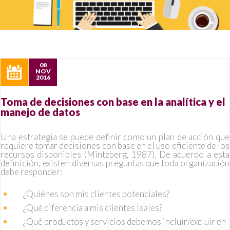
08
NOV
2016
Toma de decisiones con base en la analítica y el
manejo de datos
Una estrategia se puede definir como un plan de acción que
requiere tomar decisiones con base en el uso eficiente de los
recursos disponibles (Mintzberg, 1987). De acuerdo a esta
definición, existen diversas preguntas que toda organización
debe responder:
¿Quiénes son mis clientes potenciales?
¿Qué diferencia a mis clientes leales?
¿Qué productos y servicios debemos incluir/excluir en