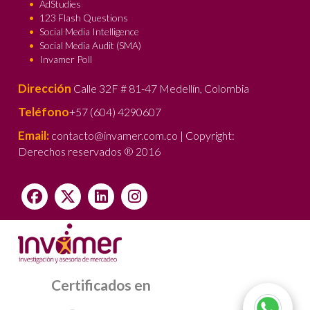
AdStudies
123 Flash Questions
Social Media Intelligence
Social Media Audit (SMA)
Invamer Poll
Dirección
Calle 32F # 81-47 Medellín, Colombia
Teléfono
+57 (604) 4290607
Email:
contacto@invamer.com.co | Copyright:
Derechos reservados ® 2016
Certificados en