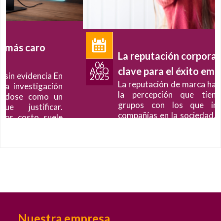
La reputación corporativa, una
06
clave para el éxito empresarial
AGO
2025
La reputación de marca hace referencia a
la percepción que tienen diferentes
grupos con los que interactúan las
compañías en la sociedad, como clientes,
empleados, inversionistas, entre otros,
respecto a una empresa
+
Ampliar
+
Nuestra empresa