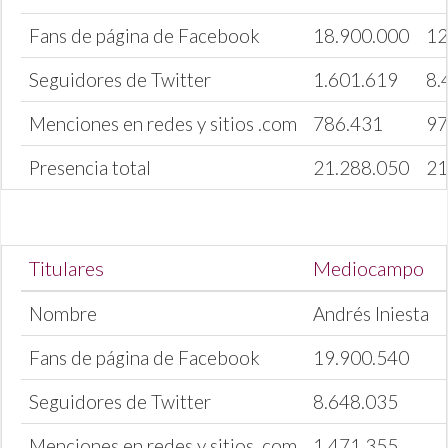
Fans de página de Facebook
18.900.000
12
Seguidores de Twitter
1.601.619
8.
Menciones en redes y sitios .com
786.431
97
Presencia total
21.288.050
21
Titulares
Mediocampo
Nombre
Andrés Iniesta
Fans de página de Facebook
19.900.540
Seguidores de Twitter
8.648.035
Menciones en redes y sitios .com
1.471.355