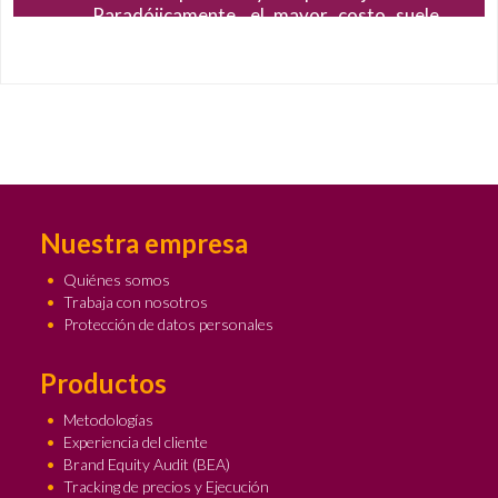
compañías en la soci
, el mayor costo suele
empleados, inversio
 no se investiga. No
respecto a una empr
garantice el éxito, sino
in entender el mercado
 más caro en el mediano
+
Ampliar
Nuestra empresa
Quiénes somos
Trabaja con nosotros
Protección de datos personales
Productos
Metodologías
Experiencia del cliente
Brand Equity Audit (BEA)
Tracking de precios y Ejecución