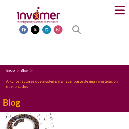
Inicio
Blog
Algunos factores que inciden para hacer parte de una investigación
de mercados
Blog