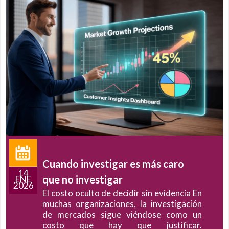
gar es más caro
La reputación cor
gar
06
clave para el éxi
AGO
 decidir sin evidencia En
2025
La reputación de mar
iones, la investigación
la percepción que
gue viéndose como un
grupos con los qu
y que justificar.