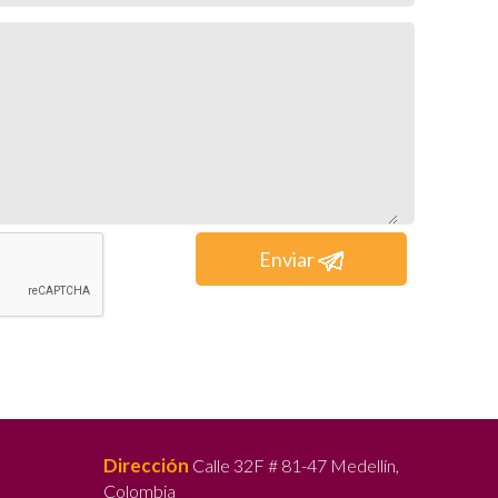
Enviar
Dirección
Calle 32F # 81-47 Medellín,
Colombia