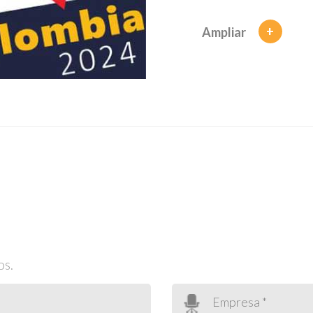
+
Ampliar
os.