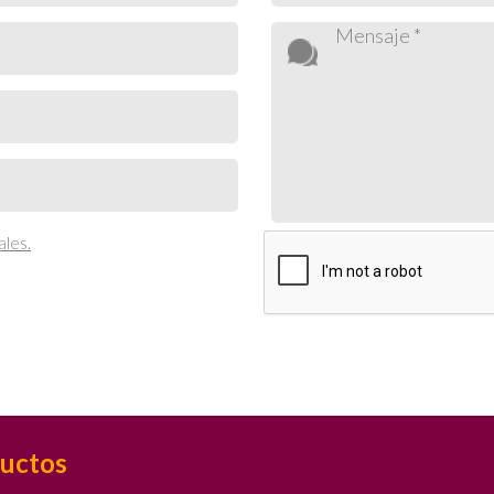
ales.
uctos