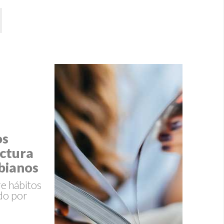
os
ectura
bianos
re hábitos
ado por