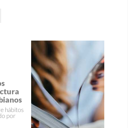
os
ectura
bianos
re hábitos
ado por