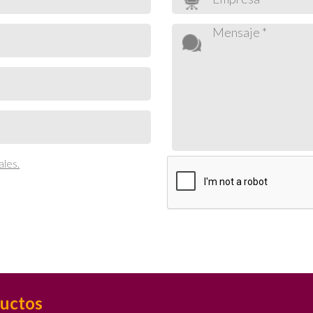
ales.
uctos