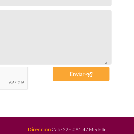
Enviar
Dirección
Calle 32F # 81-47 Medellín,