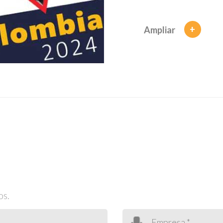
+
Ampliar
os.